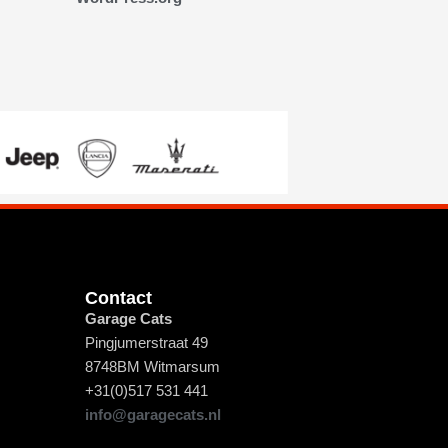
ANTIS GROEP:
Contact
Garage Cats
Pingjumerstraat 49
8748BM Witmarsum
+31(0)517 531 441
info@garagecats.nl