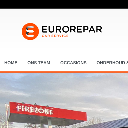
Ga
naar
de
inhoud
HOME
ONS TEAM
OCCASIONS
ONDERHOUD &