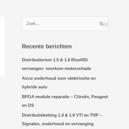
Z
o
e
Recente berichten
k
n
Distributieriem 1.5 & 1.6 BlueHDi
a
vervangen: voorkom motorschade
a
Airco onderhoud voor elektrische en
r
hybride auto
:
BPGA module reparatie – Citroën, Peugeot
en DS
Distributieketting 1.4 & 1.6 VTI en THP –
Signalen, onderhoud en vervanging