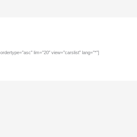
 ordertype=”asc” lim=”20″ view=”carslist” lang=”*”]