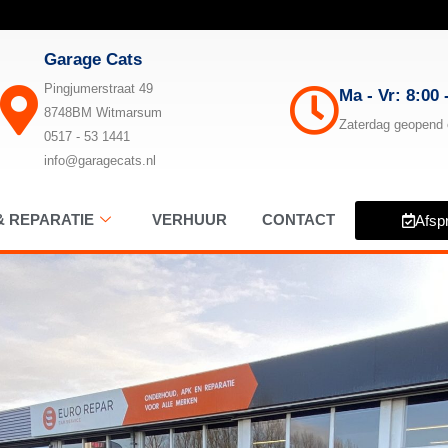
Garage Cats
Pingjumerstraat 49
Ma - Vr: 8:00 
8748BM Witmarsum
Zaterdag geopend 
0517 - 53 1441
info@garagecats.nl
 REPARATIE
VERHUUR
CONTACT
Afsp