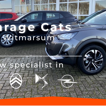
arage Cats
Witmarsum
w specialist in